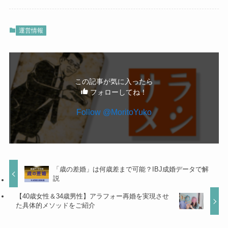
運営情報
この記事が気に入ったら
フォローしてね！
Follow @MoritoYuko
「歳の差婚」は何歳差まで可能？IBJ成婚データで解
説
【40歳女性＆34歳男性】アラフォー再婚を実現させ
た具体的メソッドをご紹介