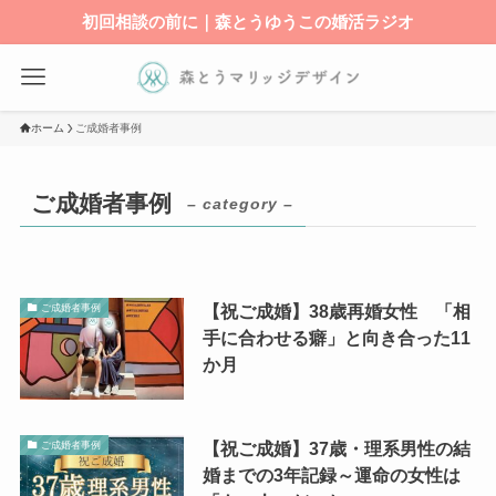
初回相談の前に｜森とうゆうこの婚活ラジオ
ホーム
ご成婚者事例
ご成婚者事例
– category –
【祝ご成婚】38歳再婚女性 「相
ご成婚者事例
手に合わせる癖」と向き合った11
か月
【祝ご成婚】37歳・理系男性の結
ご成婚者事例
婚までの3年記録～運命の女性は