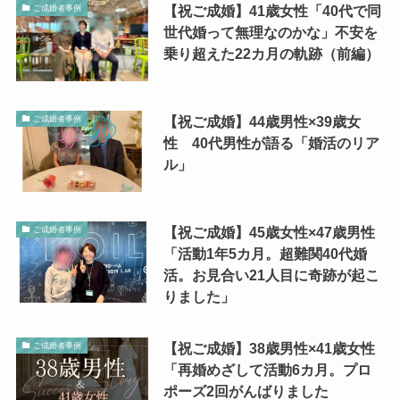
【祝ご成婚】41歳女性「40代で同
ご成婚者事例
世代婚って無理なのかな」不安を
乗り超えた22カ月の軌跡（前編）
【祝ご成婚】44歳男性×39歳女
ご成婚者事例
性 40代男性が語る「婚活のリア
ル」
【祝ご成婚】45歳女性×47歳男性
ご成婚者事例
「活動1年5カ月。超難関40代婚
活。お見合い21人目に奇跡が起こ
りました」
【祝ご成婚】38歳男性×41歳女性
ご成婚者事例
「再婚めざして活動6カ月。プロ
ポーズ2回がんばりました