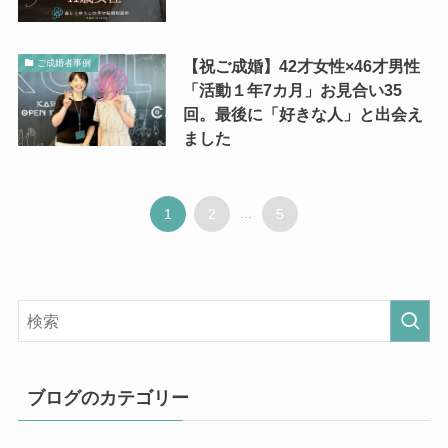
【祝ご成婚】42才女性×46才男性
ご成婚者事例
「活動１年7カ月」お見合い35
回。最後に「好きな人」と出会え
ました
1
2
...
5
ブログのカテゴリー