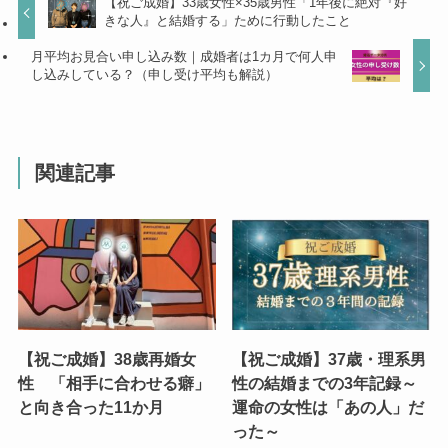
【祝ご成婚】33歳女性×35歳男性「1年後に絶対『好
きな人』と結婚する」ために行動したこと
月平均お見合い申し込み数｜成婚者は1カ月で何人申
し込みしている？（申し受け平均も解説）
関連記事
【祝ご成婚】38歳再婚女
【祝ご成婚】37歳・理系男
性 「相手に合わせる癖」
性の結婚までの3年記録～
と向き合った11か月
運命の女性は「あの人」だ
った～