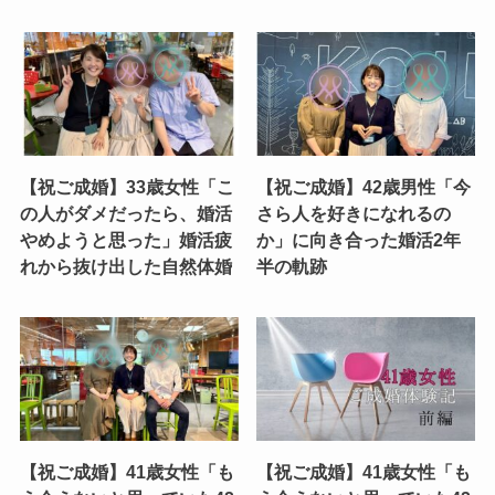
【祝ご成婚】33歳女性「こ
【祝ご成婚】42歳男性「今
の人がダメだったら、婚活
さら人を好きになれるの
やめようと思った」婚活疲
か」に向き合った婚活2年
れから抜け出した自然体婚
半の軌跡
【祝ご成婚】41歳女性「も
【祝ご成婚】41歳女性「も