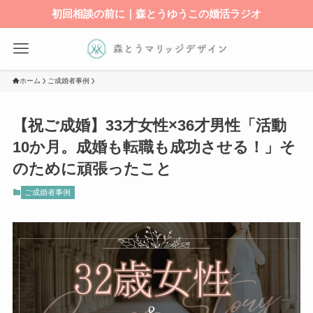
初回相談の前に｜森とうゆうこの婚活ラジオ
ホーム
ご成婚者事例
【祝ご成婚】33才女性×36才男性「活動
10か月。成婚も転職も成功させる！」そ
のために頑張ったこと
ご成婚者事例