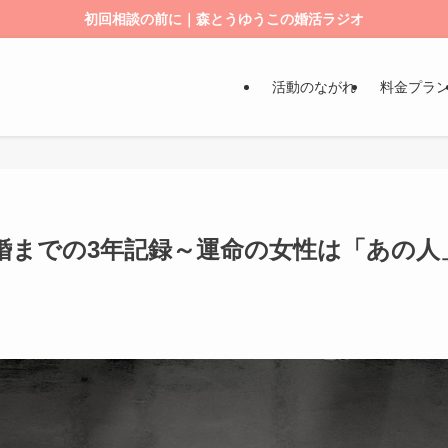
初回相談の前に｜森とうゆうこの婚活ラジオ
活動のながれ
料金プラ
婚までの3年記録～運命の女性は「あの人