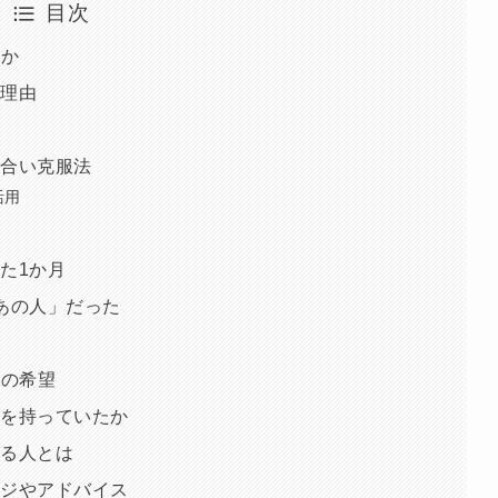
目次
のか
た理由
見合い克服法
活用
た1か月
あの人」だった
らの希望
味を持っていたか
いる人とは
ージやアドバイス