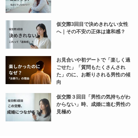
仮交際3回目で決めきれない女性
へ｜その不安の正体は違和感？
お見合いや初デートで「楽しく過
ごせた」「質問もたくさんされ
た」のに、お断りされる男性の傾
向
仮交際３回目「男性の気持ちがわ
からない」時、成婚に進む男性の
見極め