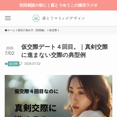
初回相談の前に｜森とうゆうこの婚活ラジオ
ホーム
婚活の進め方（段階編）
仮交際
仮交際デート４回目。｜真剣交際
2026
7/02
に進まない交際の典型例
2026.07.02
仮交際