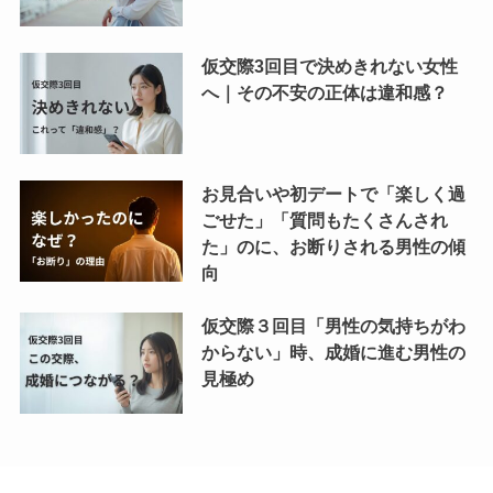
仮交際3回目で決めきれない女性
へ｜その不安の正体は違和感？
お見合いや初デートで「楽しく過
ごせた」「質問もたくさんされ
た」のに、お断りされる男性の傾
向
仮交際３回目「男性の気持ちがわ
からない」時、成婚に進む男性の
見極め