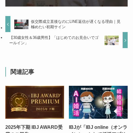
仮交際成立直後なのにLINE返信が遅くなる理由｜見
極めたい初期サイン
【30歳女性＆36歳男性】「はじめてのお見合いでゴ
ールイン」
関連記事
2025年下期 IBJ AWARD受
IBJが「IBJ online（オンラ