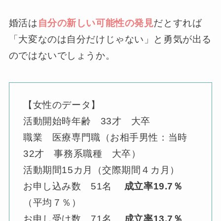
婚活は
自分の新しい可能性の発見
だとすれば
「大変なのは自分だけじゃない」と勇気が出る
のではないでしょうか。
【女性のデータ】
活動開始時年齢 33才 大卒
職業 医療専門職（お相手男性：当時
32才 事務系職種 大卒）
活動期間15カ月（交際期間４カ月）
お申し込み数 51名
成立率19.7％
（平均７％）
お申し受け数 71名
成立率13.7％