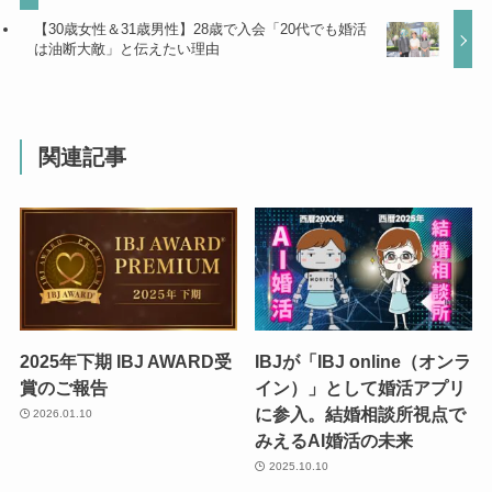
【30歳女性＆31歳男性】28歳で入会「20代でも婚活
は油断大敵」と伝えたい理由
関連記事
2025年下期 IBJ AWARD受
IBJが「IBJ online（オンラ
賞のご報告
イン）」として婚活アプリ
に参入。結婚相談所視点で
2026.01.10
みえるAI婚活の未来
2025.10.10