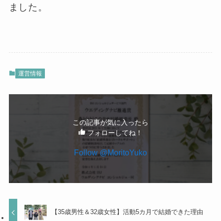
ました。
運営情報
この記事が気に入ったら
フォローしてね！
Follow @MoritoYuko
【35歳男性＆32歳女性】活動5カ月で結婚できた理由