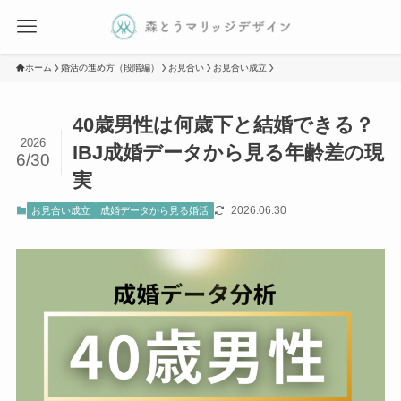
ホーム
婚活の進め方（段階編）
お見合い
お見合い成立
40歳男性は何歳下と結婚できる？
2026
IBJ成婚データから見る年齢差の現
6/30
実
2026.06.30
お見合い成立
成婚データから見る婚活