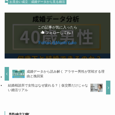
お見合い成立
成婚データから見る婚活
この記事が気に入ったら
フォローしてね！
Follow @MoritoYuko
成婚データから読み解く アラサー男性が苦戦する理
由と挽回策
結婚相談所で女性はなぜ疲れる？｜仮交際だけじゃな
い婚活リアル