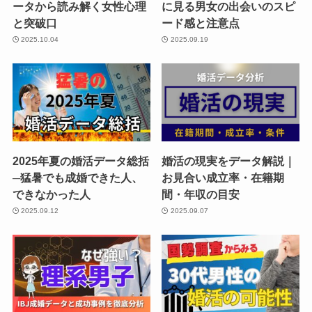
ータから読み解く女性心理
に見る男女の出会いのスピ
と突破口
ード感と注意点
2025.10.04
2025.09.19
2025年夏の婚活データ総括
婚活の現実をデータ解説｜
─猛暑でも成婚できた人、
お見合い成立率・在籍期
できなかった人
間・年収の目安
2025.09.12
2025.09.07