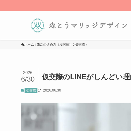
ホーム
婚活の進め方（段階編）
仮交際
2026
仮交際のLINEがしんどい
6/30
2026.06.30
仮交際