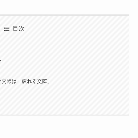
目次
い
い交際は「疲れる交際」