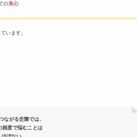
ての
良心
っています。
い
つながる交際では、
Eの頻度で悩むことは
ほぼない。