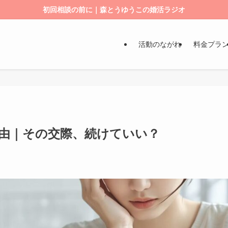
初回相談の前に｜森とうゆうこの婚活ラジオ
活動のながれ
料金プラ
理由｜その交際、続けていい？