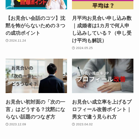
【お見合い会話のコツ】沈
月平均お見合い申し込み数
黙を怖がらないための３つ
｜成婚者は1カ月で何人申
の成功ポイント
し込みしている？（申し受
け平均も解説）
2024.11.24
2024.05.25
お見合い初対面の「次の一
お見合い成立率を上げるプ
言」はどうする？沈黙にな
ロフィール改善ポイント｜
らない話題のつなぎ方
男女で違う見られ方
2023.12.09
2023.04.02