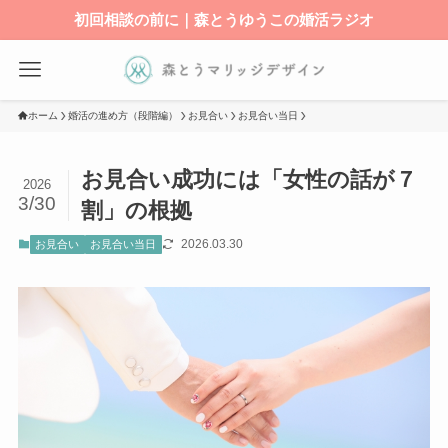
初回相談の前に｜森とうゆうこの婚活ラジオ
ホーム
婚活の進め方（段階編）
お見合い
お見合い当日
お見合い成功には「女性の話が７
2026
3/30
割」の根拠
2026.03.30
お見合い
お見合い当日