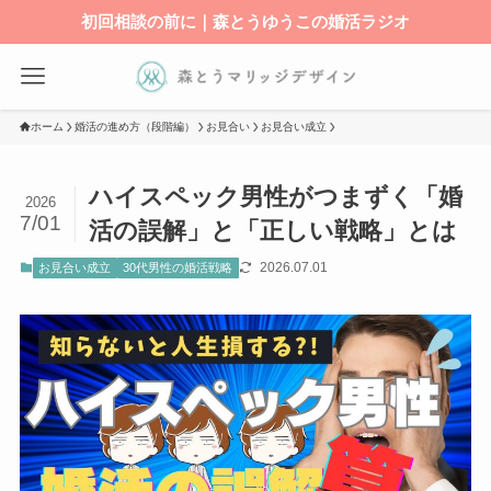
初回相談の前に｜森とうゆうこの婚活ラジオ
ホーム
婚活の進め方（段階編）
お見合い
お見合い成立
ハイスペック男性がつまずく「婚
2026
7/01
活の誤解」と「正しい戦略」とは
2026.07.01
お見合い成立
30代男性の婚活戦略