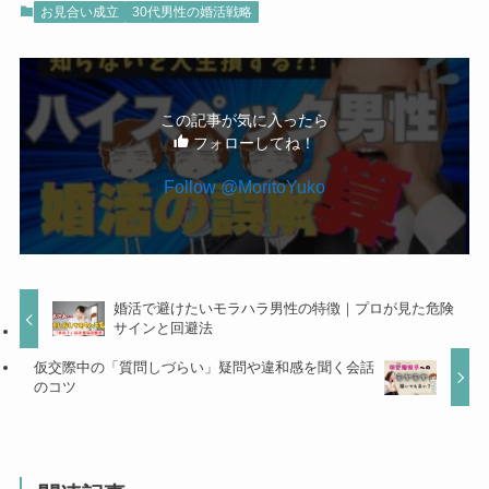
お見合い成立
30代男性の婚活戦略
この記事が気に入ったら
フォローしてね！
Follow @MoritoYuko
婚活で避けたいモラハラ男性の特徴｜プロが見た危険
サインと回避法
仮交際中の「質問しづらい」疑問や違和感を聞く会話
のコツ