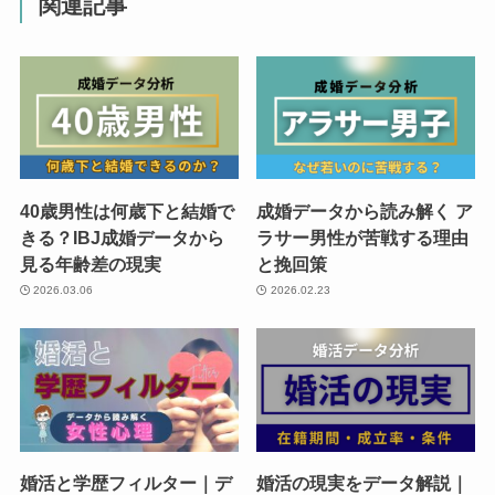
関連記事
40歳男性は何歳下と結婚で
成婚データから読み解く ア
きる？IBJ成婚データから
ラサー男性が苦戦する理由
見る年齢差の現実
と挽回策
2026.03.06
2026.02.23
婚活と学歴フィルター｜デ
婚活の現実をデータ解説｜