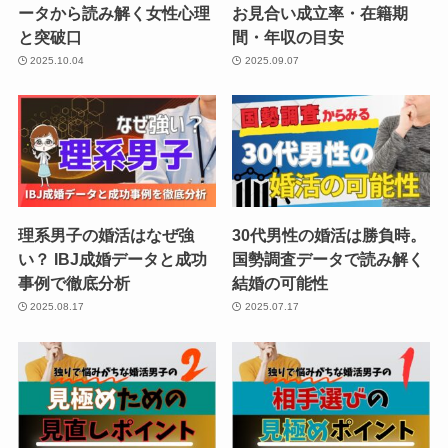
ータから読み解く女性心理
お見合い成立率・在籍期
と突破口
間・年収の目安
2025.10.04
2025.09.07
理系男子の婚活はなぜ強
30代男性の婚活は勝負時。
い？ IBJ成婚データと成功
国勢調査データで読み解く
事例で徹底分析
結婚の可能性
2025.08.17
2025.07.17