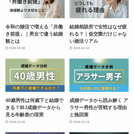
令和の婚活で増える「共働
結婚相談所で女性はなぜ疲
き前提」｜男女で違う結婚
れる？｜仮交際だけじゃな
観とは
い婚活リアル
2026.05.08
2026.04.10
40歳男性は何歳下と結婚で
成婚データから読み解く ア
きる？IBJ成婚データから
ラサー男性が苦戦する理由
見る年齢差の現実
と挽回策
2026.03.06
2026.02.23