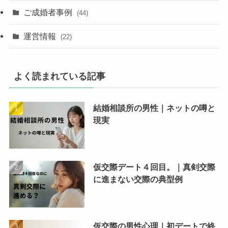
ご成婚者事例
(44)
運営情報
(22)
よく読まれている記事
結婚相談所の男性｜ネットの噂と
現実
仮交際デート４回目。｜真剣交際
に進まない交際の典型例
仮交際の男性心理｜初デートで終