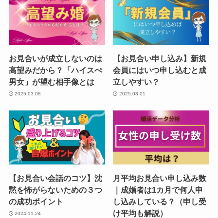
お見合いが成立しないのは
【お見合い申し込み】新規
高望みだから？「ハイスぺ
会員にはいつ申し込むと成
男女」が望む相手像とは
立しやすい？
2025.03.08
2025.03.01
【お見合い会話のコツ】沈
月平均お見合い申し込み数
黙を怖がらないための３つ
｜成婚者は1カ月で何人申
の成功ポイント
し込みしている？（申し受
け平均も解説）
2024.11.24