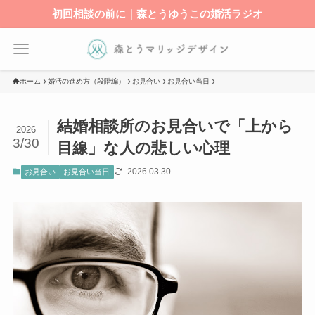
初回相談の前に｜森とうゆうこの婚活ラジオ
ホーム
婚活の進め方（段階編）
お見合い
お見合い当日
結婚相談所のお見合いで「上から
2026
3/30
目線」な人の悲しい心理
2026.03.30
お見合い
お見合い当日