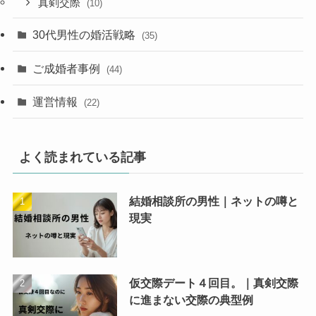
真剣交際
(10)
30代男性の婚活戦略
(35)
ご成婚者事例
(44)
運営情報
(22)
よく読まれている記事
結婚相談所の男性｜ネットの噂と
現実
仮交際デート４回目。｜真剣交際
に進まない交際の典型例