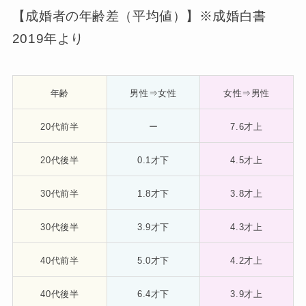
【成婚者の年齢差（平均値）】※成婚白書
2019年より
年齢
男性⇒女性
女性⇒男性
20代前半
ー
7.6才上
20代後半
0.1才下
4.5才上
30代前半
1.8才下
3.8才上
30代後半
3.9才下
4.3才上
40代前半
5.0才下
4.2才上
40代後半
6.4才下
3.9才上